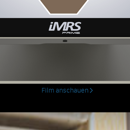
F
neu erfu
MF Therapie in 6 Dimensio
Film anschauen