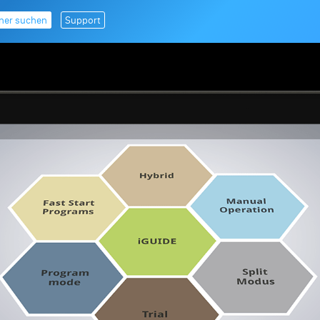
tner suchen
Support