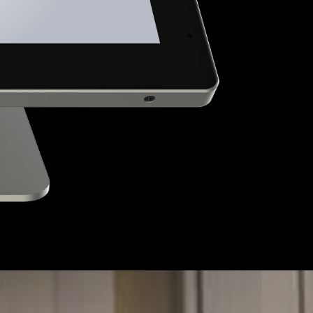
nden
!
nen